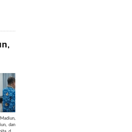
un,
 Madiun,
iun, dan
pita dan