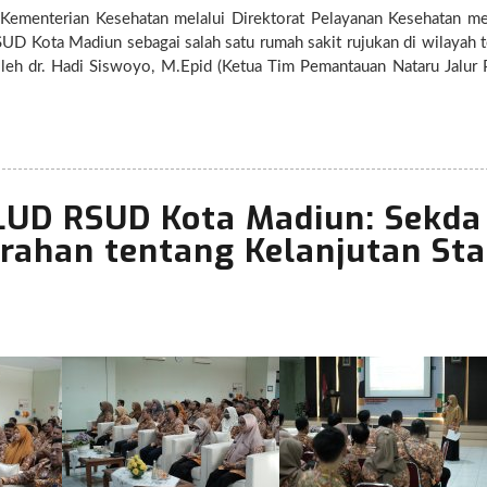
Kementerian Kesehatan melalui Direktorat Pelayanan Kesehatan m
D Kota Madiun sebagai salah satu rumah sakit rujukan di wilayah t
leh dr. Hadi Siswoyo, M.Epid (Ketua Tim Pemantauan Nataru Jalur P
 Devi Rosanti, SKM, turut didampingi oleh Dinas Kesehatan Provi
uk dan Keluarga Berencana (Dinkes PP KB) Kota Madiun. Tim ini 
ota Madiun, antara lain pelayanan gawat darurat, ruang rawat ina
D Kota Madiun menunjukkan kesiapan penuh
al selama masa liburan Natal 2024 dan Tahun Baru 2025. Selain it
UD RSUD Kota Madiun: Sekda
anan darurat dan dukungan medis lainnya berjalan dengan bai
UD Kota Madiun berkomitmen untuk tetap
rahan tentang Kelanjutan Sta
atan dan kenyamanan masyarakat yang membutuhkan perawatan med