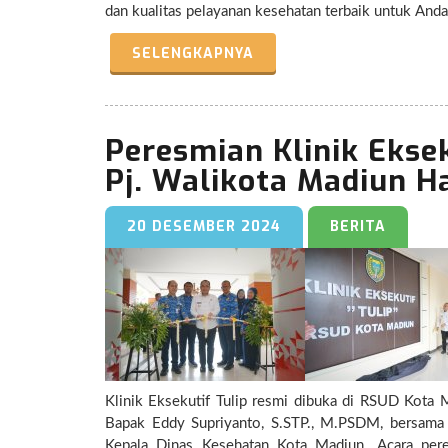
SELENGKAPNYA
Peresmian Klinik Eksek
Pj. Walikota Madiun H
20 DESEMBER 2024
BERITA
Klinik Eksekutif Tulip resmi dibuka di RSUD Kota M
Bapak Eddy Supriyanto, S.STP., M.PSDM, bersama 
Kepala Dinas Kesehatan Kota Madiun. Acara pere