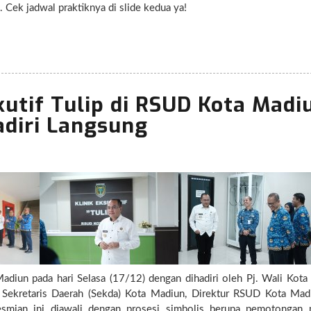
dan kualitas pelayanan kesehatan terbaik untuk Anda. Cek jadwal praktiknya di slide kedua ya!
utif Tulip di RSUD Kota Madi
adiri Langsung
adiun pada hari Selasa (17/12) dengan dihadiri oleh Pj. Wali Kota
Sekretaris Daerah (Sekda) Kota Madiun, Direktur RSUD Kota Mad
smian ini diawali dengan prosesi simbolis berupa pemotongan 