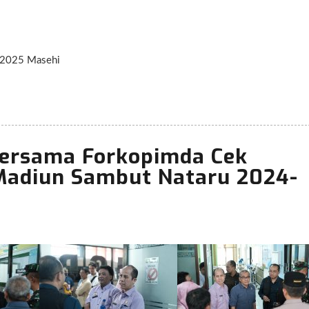
 2025 Masehi
Beautiful & Elegant One page Parallax Template
WE'RE CREATIVE
Bersama Forkopimda Cek
Madiun Sambut Nataru 2024-