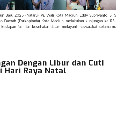
n Baru 2025 (Nataru), Pj. Wali Kota Madiun, Eddy Supriyanto, S. S
n Daerah (Forkopimda) Kota Madiun, melakukan kunjungan ke RS
kesiapan fasilitas kesehatan dalam melayani masyarakat selama ma
engatakan bahwa pemerintah kota
kesehatan, terutama dalam menghadapi potensi lonjakan kasus ke
 selama Nataru. “Kami ingin memastikan RSUD dan seluruh fasilitas k
ada masyarakat, baik yang berobat secara rutin maupun yang mem
an Dengan Libur dan Cuti
erikan rasa tenang kepada warga yang merayakan Natal dan Tah
yarakat untuk tetap waspada dan menjaga kesehatan selama perio
 Hari Raya Natal