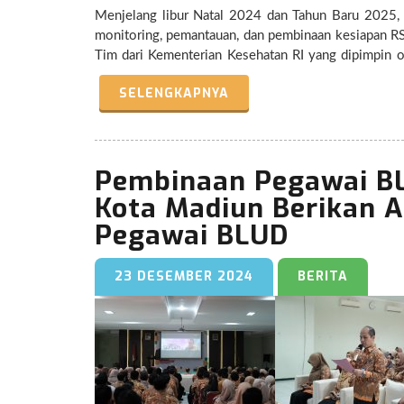
Menjelang libur Natal 2024 dan Tahun Baru 2025, 
monitoring, pemantauan, dan pembinaan kesiapan RSU
Tim dari Kementerian Kesehatan RI yang dipimpin o
bersama anggota Dewi Setiawati, ST dan Friskania
SELENGKAPNYA
Timur serta Dinas Kesehatan Pengendalian Pendud
berbagai fasilitas pelayanan kesehatan di RSUD K
perawatan intensif, serta fasilitas penunjang seperti radiologi dan ambulans. RSU
dalam memberikan pelayanan kesehatan yang maksim
Pembinaan Pegawai BL
sakit ini juga memastikan bahwa sistem penang
mengantisipasi lonjakan kebutuhan pelayanan kesehatan pada masa liburan. Pihak RS
Kota Madiun Berikan A
memberikan pelayanan yang optimal demi keselam
Pegawai BLUD
itu untuk kondisi darurat maupun perawatan rutin.
23 DESEMBER 2024
BERITA