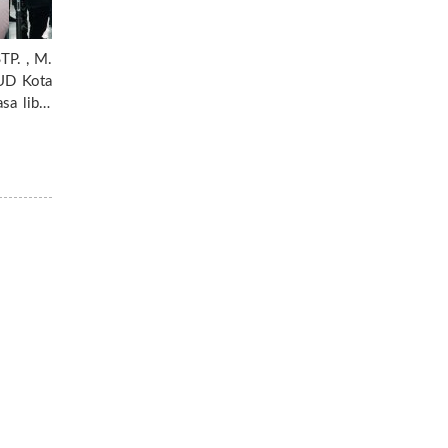
TP. , M.
UD Kota
sa libur
celakaan
esehatan
butuhkan
un Baru.
de libur