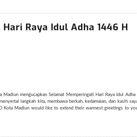
Hari Raya Idul Adha 1446 H
ta Madiun mengucapkan Selamat Memperingati Hari Raya Idul Adh
menyertai langkah kita, membawa berkah, kedamaian, dan kasih say
 sacrifice and devotion guide us towards a path of blessings, pe