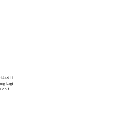
a 1446 H
ang bagi
ace, and