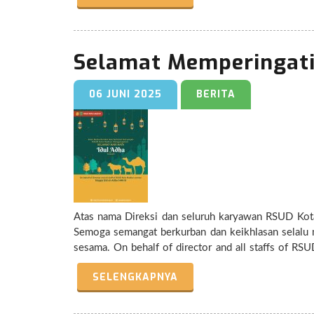
Selamat Memperingati 
06 JUNI 2025
BERITA
Atas nama Direksi dan seluruh karyawan RSUD Ko
Semoga semangat berkurban dan keikhlasan selalu 
sesama. On behalf of director and all staffs of RSUD Kota Madiun would like to extend their warmest greetings to you on the
occasion of Eid al-Adha 1446 H. May the spirit of
SELENGKAPNYA
compassion for all.