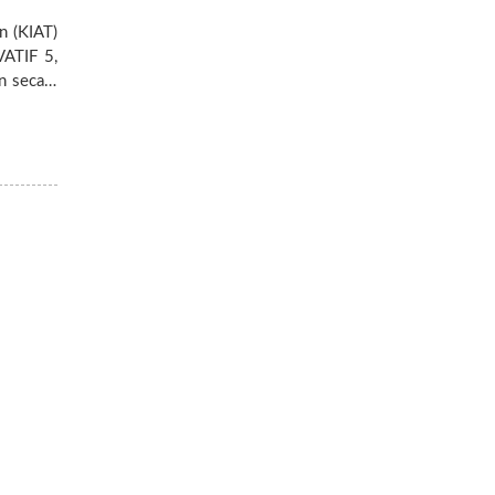
n (KIAT)
VATIF 5,
mad Nur,
i
masi ini
rinovasi