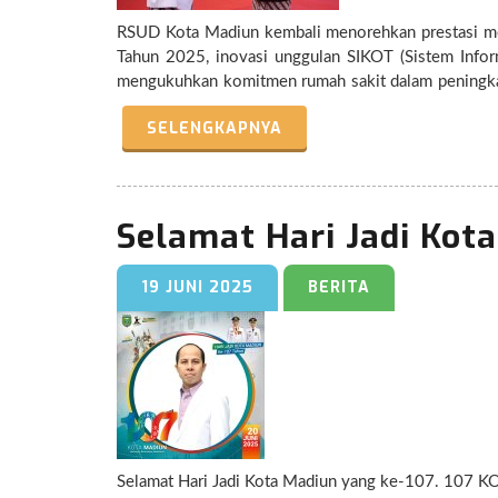
RSUD Kota Madiun kembali menorehkan prestasi me
Tahun 2025, inovasi unggulan SIKOT (Sistem Infor
mengukuhkan komitmen rumah sakit dalam peningkatan pelayanan keseha
langsung oleh Walikota Madiun, Dr. Drs. H. Maid
SELENGKAPNYA
M.M, Sp.OG dalam rangkaian Upacara Peringatan Hari 
ini menghadirkan pemberian informasi tentang tahap
keluarga pasien dapat mengakses informasi melalui display/monitor sewaktu-
terus membuktikan diri sebagai institusi layanan pu
Selamat Hari Jadi Kot
untuk memberikan pelayanan terbaik kepada masyara
19 JUNI 2025
BERITA
Selamat Hari