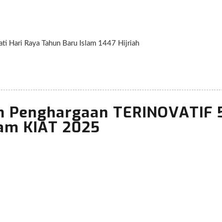
 Hari Raya Tahun Baru Islam 1447 Hijriah
Beautiful & Elegant One page Parallax Template
WE'RE CREATIVE
h Penghargaan TERINOVATIF 
lam KIAT 2025