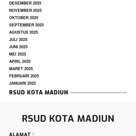
DESEMBER 2025
meningkatkan kualitas pelayanan demi mewujudkan
NOVEMBER 2025
masyarakat yang lebih sehat dan sejahtera. Buku Profil
OKTOBER 2025
RSUD Kota Madiun Tahun 2026 dapat diakses pada
SEPTEMBER 2025
dokumen dibawah.
AGUSTUS 2025
JULI 2025
JUNI 2025
MEI 2025
APRIL 2025
MARET 2025
FEBRUARI 2025
JANUARI 2025
RSUD KOTA MADIUN
RSUD KOTA MADIUN
ALAMAT :